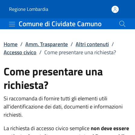
Come presentare una rich
Vai al contenuto principale
(apre in un'altra scheda).
Regione Lombardia
Comune di Cividate Camuno
Home
/
Amm. Trasparente
/
Altri contenuti
/
Accesso civico
/
Come presentare una richiesta?
Come presentare una
richiesta?
Si raccomanda di fornire tutti gli elementi utili
all'identificazione dei dati, documenti e informazioni
richiesti.
La richiesta di accesso civico semplice
non deve essere