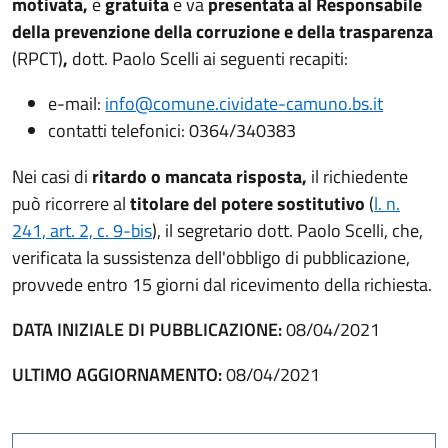
motivata,
è
gratuita
e va
presentata al Responsabile
della prevenzione della corruzione e della trasparenza
(RPCT)
,
dott. Paolo Scelli ai seguenti recapiti:
e-mail:
info@comune.cividate-camuno.bs.it
contatti telefonici: 0364/340383
Nei casi di
ritardo o mancata risposta,
il richiedente
può ricorrere al
titolare del potere sostitutivo
(
l. n.
(apre in un'altra scheda).
241, art. 2, c. 9-bis
), il segretario dott. Paolo Scelli, che,
verificata la sussistenza dell'obbligo di pubblicazione,
provvede entro 15 giorni dal ricevimento della richiesta.
DATA INIZIALE DI PUBBLICAZIONE:
08/04/2021
ULTIMO AGGIORNAMENTO:
08/04/2021