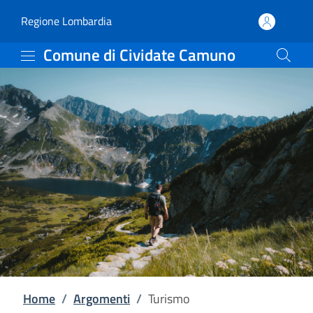
Turismo | Comune di Ci
Vai al contenuto principale
(apre in un'altra scheda).
Regione Lombardia
Comune di Cividate Camuno
Home
/
Argomenti
/
Turismo