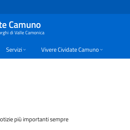
 Cividate Camuno
ate Camuno
orghi di Valle Camonica
Servizi
Vivere Cividate Camuno
 notizie più importanti sempre