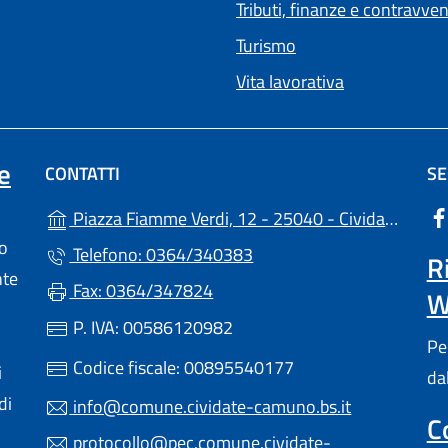
Tributi, finanze e contravve
Turismo
Vita lavorativa
e
CONTATTI
SE
Piazza Fiamme Verdi, 12 - 25040 - Cividate Camuno (BS)
lo
Telefono: 0364/340383
R
nte
Fax: 0364/347824
W
P. IVA: 00586120982
Pe
Codice fiscale: 00895540177
i
da
di
info@comune.cividate-camuno.bs.it
C
protocollo@pec.comune.cividate-