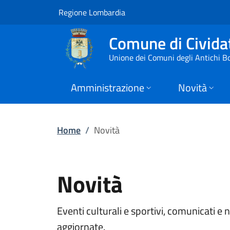
Novità | Comune di
Vai al contenuto principale
(apre in un'altra scheda).
Regione Lombardia
Comune di Civid
Unione dei Comuni degli Antichi B
Amministrazione
Novità
Home
/
Novità
Novità
Eventi culturali e sportivi, comunicati e
aggiornate.