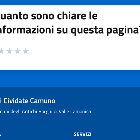
uanto sono chiare le
nformazioni su questa pagina
 da 1 a 5 stelle la pagina
ta 1 stelle su 5
aluta 2 stelle su 5
Valuta 3 stelle su 5
Valuta 4 stelle su 5
Valuta 5 stelle su 5
i Cividate Camuno
uni degli Antichi Borghi di Valle Camonica
À
SERVIZI