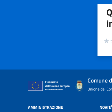
Q
i
Valuta
Valu
V
Comune d
Unione dei Com
AMMINISTRAZIONE
NOVIT