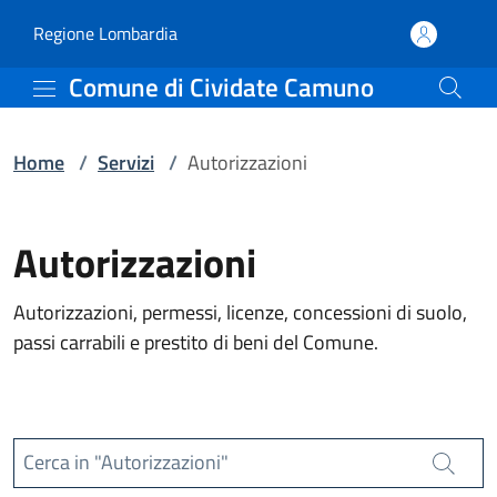
Servizi | Comune di Civ
Vai al contenuto principale
(apre in un'altra scheda).
Regione Lombardia
Comune di Cividate Camuno
Home
/
Servizi
/
Autorizzazioni
Autorizzazioni
Autorizzazioni, permessi, licenze, concessioni di suolo,
passi carrabili e prestito di beni del Comune.
Cerca in "Autorizzazioni"
Cerca