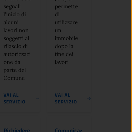
segnali
permette
l'inizio di
di
alcuni
utilizzare
lavori non
un
soggetti al
immobile
rilascio di
dopo la
autorizzazi
fine dei
one da
lavori
parte del
Comune
VAI AL
VAI AL
SERVIZIO
SERVIZIO
Richiedere
Comunicaz