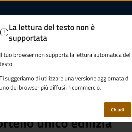
i segreteria per le p
ate Camuno
La lettura del testo non è
orghi di Valle Camonica
supportata
Servizi
Vivere Cividate Camuno
Il tuo browser non supporta la lettura automatica del
testo.
dati
/
Documento (tecnico) di supporto
/
Ti suggeriamo di utilizzare una versione aggiornata di
 dello Sportello unico edilizia (Sue)
uno dei browser più diffusi in commercio.
 di segreteria per le
Chiudi
rtello unico edilizia