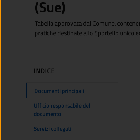
(Sue)
Tabella approvata dal Comune, contenente 
pratiche destinate allo Sportello unico ed
INDICE
Documenti principali
Ufficio responsabile del
documento
Servizi collegati