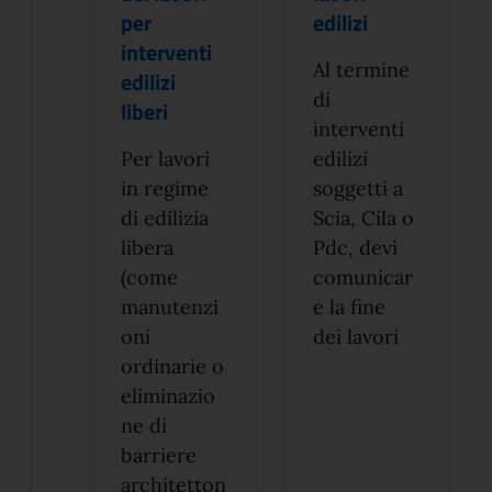
per
edilizi
interventi
Al termine
edilizi
di
liberi
interventi
Per lavori
edilizi
in regime
soggetti a
di edilizia
Scia, Cila o
libera
Pdc, devi
(come
comunicar
manutenzi
e la fine
oni
dei lavori
ordinarie o
eliminazio
ne di
barriere
architetton