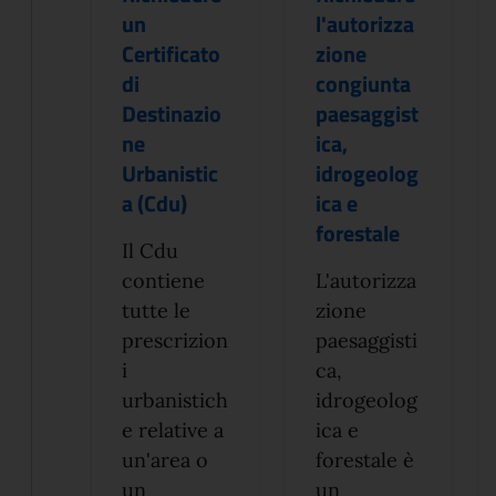
un
l'autorizza
Certificato
zione
di
congiunta
Destinazio
paesaggist
ne
ica,
Urbanistic
idrogeolog
a (Cdu)
ica e
forestale
Il Cdu
contiene
L'autorizza
tutte le
zione
prescrizion
paesaggisti
i
ca,
urbanistich
idrogeolog
e relative a
ica e
un'area o
forestale è
un
un