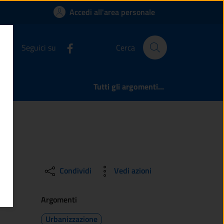
ratiche dello Sporte
Accedi all'area personale
Seguici su
Cerca
Tutti gli argomenti...
Condividi
Vedi azioni
Argomenti
Urbanizzazione