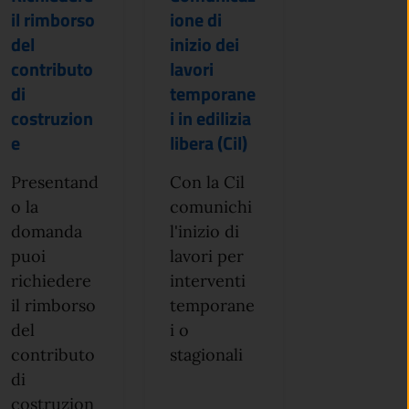
il rimborso
ione di
del
inizio dei
contributo
lavori
di
temporane
costruzion
i in edilizia
e
libera (Cil)
Presentand
Con la Cil
o la
comunichi
domanda
l'inizio di
puoi
lavori per
richiedere
interventi
il rimborso
temporane
del
i o
contributo
stagionali
di
costruzion