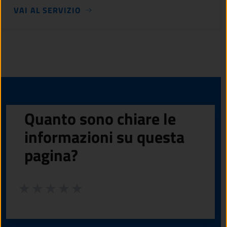
VAI AL SERVIZIO
Quanto sono chiare le
informazioni su questa
pagina?
Valuta da 1 a 5 stelle la pagina
Valuta 1 stelle su 5
Valuta 2 stelle su 5
Valuta 3 stelle su 5
Valuta 4 stelle su 5
Valuta 5 stelle su 5