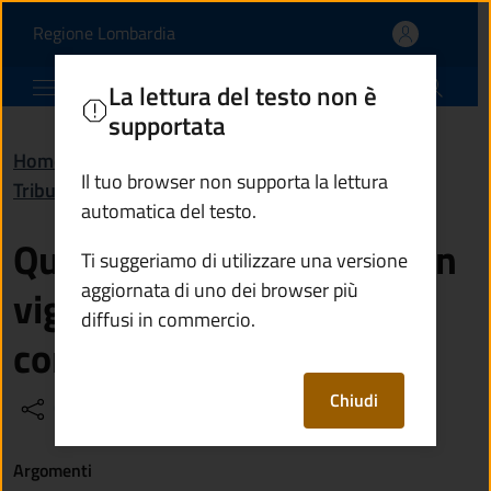
Quali sono le tariffe Ta
Vai al contenuto principale
(apre in un'altra scheda).
Regione Lombardia
Comune di Cividate Camuno
La lettura del testo non è
supportata
Home
/
Domande frequenti (FAQ)
/
Il tuo browser non supporta la lettura
Tributi, finanze e contravvenzioni
automatica del testo.
Quali sono le tariffe Tari in
Ti suggeriamo di utilizzare una versione
aggiornata di uno dei browser più
vigore per l’anno
diffusi in commercio.
corrente?
Chiudi
Condividi
Vedi azioni
Argomenti